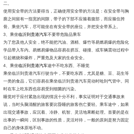
二。
使用安全带的方法要得当，正确使用安全带的方法是：在安全带与胸
廓之间留有一指宽的间隙，带子的下部不应箍着腹部，而应箍住胯
骨。乘坐汽车，尽可能坐在有安全带的座位，并把安全带系上。
3、乘坐
临沂到贵港汽车
不要带危险品乘车
为了您及他人安全，绝不能把汽油、酒精、爆竹等易燃易爆的危险化
学品带入车内。易燃易爆物品容易在挤压、碰撞、或车辆震动过程中
引起燃烧和爆炸，严重危及大家的生命安全。
4、乘坐
临沂到贵港汽车
途中不吃东西、不睡觉
乘坐临沂到贵港汽车行驶当中，不要吃东西，尤其是糖、豆、花生等
一类的食品，它们容易在乘坐临沂到贵港汽车晃动时呛到气管中。同
时在车上吃东西也容易受到细菌的污染。
睡觉对于应付紧急出现的情况十分不利，事实证明对于交通事故来
说，当时头脑清醒的旅客要比昏睡的旅客伤亡要轻。乘车途中，如果
出现交通事故，应沉着、冷静、机智、灵活地果断处理。首要的是在
出事的一瞬间，区别事故的性质，灵活对待，一般的原则是努力固定
自己的身体原地不动。