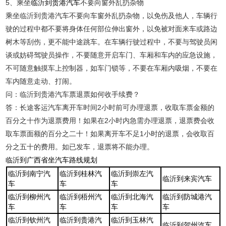
5、乘坐
临沂到贵港汽车
不要向窗外乱扔杂物
乘坐临沂到贵港汽车不要向车窗外乱扔杂物，以免伤及他人，车辆行
驶的过程中都不要将身体任何部位伸出窗外，以免被对面来车或路边
树木等刮伤，更不能中途跳车。在车辆行驶过程中，不要与驾驶员闲
谈或妨碍驾驶员操作，不要随意开启车门、车厢和车内的应急设施，
不可随意触摸车上控制器，如车门锁等，不要在车厢内吸烟，不要在
车内随意走动、打闹。
问：临沂到贵港汽车票退票如何收手续费？
答：长途客运汽车离开车时间2小时前可办理退票，收取车票金额的
百分之十作为退票费用！如果在2小时内急需办理退票，退票费会收
取车票面额的百分之二十！如果离开车不足1小时的退票，会收取百
分之五十的费用。如已发车，退票将不能办理。
临沂到广西省坐汽车路线规划
临沂到南宁汽
临沂到桂林汽
临沂到崇左汽
临沂到来宾汽车
车
车
车
临沂到柳州汽
临沂到梧州汽
临沂到北海汽
临沂到防城港汽
车
车
车
车
临沂到钦州汽
临沂到贵港汽
临沂到玉林汽
临沂到贺州汽车