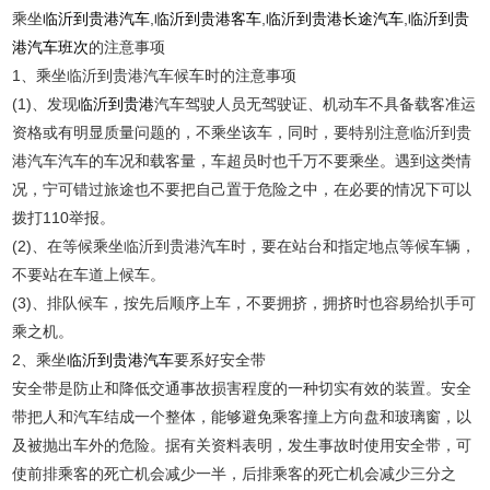
乘坐
临沂到贵港汽车
,
临沂到贵港客车
,
临沂到贵港长途汽车
,
临沂到贵
港汽车班次
的注意事项
1、乘坐临沂到贵港汽车候车时的注意事项
(1)、发现
临沂到贵港
汽车驾驶人员无驾驶证、机动车不具备载客准运
资格或有明显质量问题的，不乘坐该车，同时，要特别注意临沂到贵
港汽车汽车的车况和载客量，车超员时也千万不要乘坐。遇到这类情
况，宁可错过旅途也不要把自己置于危险之中，在必要的情况下可以
拨打110举报。
(2)、在等候乘坐临沂到贵港汽车时，要在站台和指定地点等候车辆，
不要站在车道上候车。
(3)、排队候车，按先后顺序上车，不要拥挤，拥挤时也容易给扒手可
乘之机。
2、乘坐
临沂到贵港汽车
要系好安全带
安全带是防止和降低交通事故损害程度的一种切实有效的装置。安全
带把人和汽车结成一个整体，能够避免乘客撞上方向盘和玻璃窗，以
及被抛出车外的危险。据有关资料表明，发生事故时使用安全带，可
使前排乘客的死亡机会减少一半，后排乘客的死亡机会减少三分之