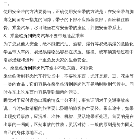
二。
使用安全带的方法要得当，正确使用安全带的方法是：在安全带与胸
廓之间留有一指宽的间隙，带子的下部不应箍着腹部，而应箍住胯
骨。乘坐汽车，尽可能坐在有安全带的座位，并把安全带系上。
3、乘坐
临沂到鹤岗汽车
不要带危险品乘车
为了您及他人安全，绝不能把汽油、酒精、爆竹等易燃易爆的危险化
学品带入车内。易燃易爆物品容易在挤压、碰撞、或车辆震动过程中
引起燃烧和爆炸，严重危及大家的生命安全。
4、乘坐
临沂到鹤岗汽车
途中不吃东西、不睡觉
乘坐临沂到鹤岗汽车行驶当中，不要吃东西，尤其是糖、豆、花生等
一类的食品，它们容易在乘坐临沂到鹤岗汽车晃动时呛到气管中。同
时在车上吃东西也容易受到细菌的污染。
睡觉对于应付紧急出现的情况十分不利，事实证明对于交通事故来
说，当时头脑清醒的旅客要比昏睡的旅客伤亡要轻。乘车途中，如果
出现交通事故，应沉着、冷静、机智、灵活地果断处理。首要的是在
出事的一瞬间，区别事故的性质，灵活对待，一般的原则是努力固定
自己的身体原地不动。