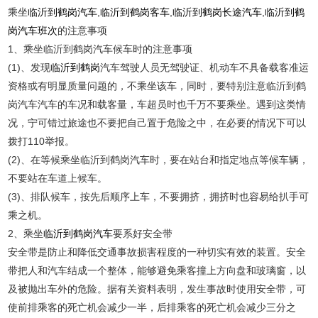
乘坐
临沂到鹤岗汽车
,
临沂到鹤岗客车
,
临沂到鹤岗长途汽车
,
临沂到鹤
岗汽车班次
的注意事项
1、乘坐临沂到鹤岗汽车候车时的注意事项
(1)、发现
临沂到鹤岗
汽车驾驶人员无驾驶证、机动车不具备载客准运
资格或有明显质量问题的，不乘坐该车，同时，要特别注意临沂到鹤
岗汽车汽车的车况和载客量，车超员时也千万不要乘坐。遇到这类情
况，宁可错过旅途也不要把自己置于危险之中，在必要的情况下可以
拨打110举报。
(2)、在等候乘坐临沂到鹤岗汽车时，要在站台和指定地点等候车辆，
不要站在车道上候车。
(3)、排队候车，按先后顺序上车，不要拥挤，拥挤时也容易给扒手可
乘之机。
2、乘坐
临沂到鹤岗汽车
要系好安全带
安全带是防止和降低交通事故损害程度的一种切实有效的装置。安全
带把人和汽车结成一个整体，能够避免乘客撞上方向盘和玻璃窗，以
及被抛出车外的危险。据有关资料表明，发生事故时使用安全带，可
使前排乘客的死亡机会减少一半，后排乘客的死亡机会减少三分之