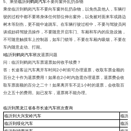
5、乘坐
临沂到鹤岗汽车
不要向窗外乱扔杂物
乘坐临沂到鹤岗汽车不要向车窗外乱扔杂物，以免伤及他人，车辆行
驶的过程中都不要将身体任何部位伸出窗外，以免被对面来车或路边
树木等刮伤，更不能中途跳车。在车辆行驶过程中，不要与驾驶员闲
谈或妨碍驾驶员操作，不要随意开启车门、车厢和车内的应急设施，
不可随意触摸车上控制器，如车门锁等，不要在车厢内吸烟，不要在
车内随意走动、打闹。
l临沂到鹤岗汽车班次
退票问题
问：临沂到鹤岗汽车票退票如何收手续费？
答：长途客运汽车离开车时间2小时前可办理退票，收取车票金额的
百分之十作为退票费用！如果在2小时内急需办理退票，退票费会收
取车票面额的百分之二十！如果离开车不足1小时的退票，会收取百
分之五十的费用。如已发车，退票将不能办理。
临沂到黑龙江省各市长途汽车班次查询
临沂到大兴安岭汽车
临沂
临沂到绥化汽车
临沂