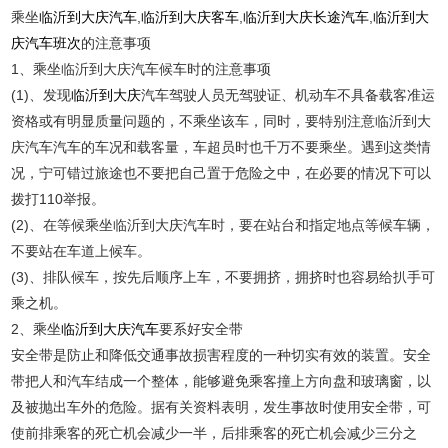
乘坐
临沂到大庆汽车
,
临沂到大庆客车
,
临沂到大庆长途汽车
,
临沂到大
庆汽车班次
的注意事项
1、乘坐临沂到大庆汽车候车时的注意事项
(1)、发现
临沂到大庆
汽车驾驶人员无驾驶证、机动车不具备载客准运
资格或有明显质量问题的，不乘坐该车，同时，要特别注意临沂到大
庆汽车汽车的车况和载客量，车超员时也千万不要乘坐。遇到这类情
况，宁可错过旅途也不要把自己置于危险之中，在必要的情况下可以
拨打110举报。
(2)、在等候乘坐临沂到大庆汽车时，要在站台和指定地点等候车辆，
不要站在车道上候车。
(3)、排队候车，按先后顺序上车，不要拥挤，拥挤时也容易给扒手可
乘之机。
2、乘坐
临沂到大庆汽车
要系好安全带
安全带是防止和降低交通事故损害程度的一种切实有效的装置。安全
带把人和汽车结成一个整体，能够避免乘客撞上方向盘和玻璃窗，以
及被抛出车外的危险。据有关资料表明，发生事故时使用安全带，可
使前排乘客的死亡机会减少一半，后排乘客的死亡机会减少三分之