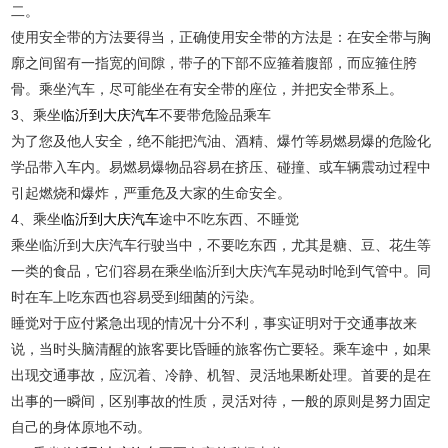
二。
使用安全带的方法要得当，正确使用安全带的方法是：在安全带与胸
廓之间留有一指宽的间隙，带子的下部不应箍着腹部，而应箍住胯
骨。乘坐汽车，尽可能坐在有安全带的座位，并把安全带系上。
3、乘坐
临沂到大庆汽车
不要带危险品乘车
为了您及他人安全，绝不能把汽油、酒精、爆竹等易燃易爆的危险化
学品带入车内。易燃易爆物品容易在挤压、碰撞、或车辆震动过程中
引起燃烧和爆炸，严重危及大家的生命安全。
4、乘坐
临沂到大庆汽车
途中不吃东西、不睡觉
乘坐临沂到大庆汽车行驶当中，不要吃东西，尤其是糖、豆、花生等
一类的食品，它们容易在乘坐临沂到大庆汽车晃动时呛到气管中。同
时在车上吃东西也容易受到细菌的污染。
睡觉对于应付紧急出现的情况十分不利，事实证明对于交通事故来
说，当时头脑清醒的旅客要比昏睡的旅客伤亡要轻。乘车途中，如果
出现交通事故，应沉着、冷静、机智、灵活地果断处理。首要的是在
出事的一瞬间，区别事故的性质，灵活对待，一般的原则是努力固定
自己的身体原地不动。