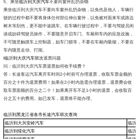
5、乘坐
临沂到大庆汽车
不要向窗外乱扔杂物
乘坐临沂到大庆汽车不要向车窗外乱扔杂物，以免伤及他人，车辆行
驶的过程中都不要将身体任何部位伸出窗外，以免被对面来车或路边
树木等刮伤，更不能中途跳车。在车辆行驶过程中，不要与驾驶员闲
谈或妨碍驾驶员操作，不要随意开启车门、车厢和车内的应急设施，
不可随意触摸车上控制器，如车门锁等，不要在车厢内吸烟，不要在
车内随意走动、打闹。
l临沂到大庆汽车班次
退票问题
问：临沂到大庆汽车票退票如何收手续费？
答：长途客运汽车离开车时间2小时前可办理退票，收取车票金额的
百分之十作为退票费用！如果在2小时内急需办理退票，退票费会收
取车票面额的百分之二十！如果离开车不足1小时的退票，会收取百
分之五十的费用。如已发车，退票将不能办理。
临沂到黑龙江省各市长途汽车班次查询
临沂到大兴安岭汽车
临沂
临沂到绥化汽车
临沂